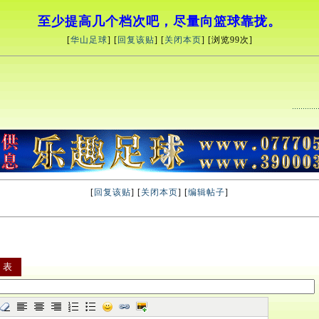
至少提高几个档次吧，尽量向篮球靠拢。
[
华山足球
] [
回复该贴
] [
关闭本页
] [浏览
99次]
[
回复该贴
] [
关闭本页
] [
编辑帖子
]