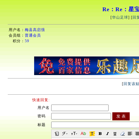
Re：Re：星宝老
[
华山足球
] [
回
用户名：
梅县高启强
会员组：
普通会员
积分：
59
[
回复该
快速回复:
用户名
密码
标题