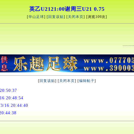
英乙U2121:00谢周三U21 0.75
[
华山足球
] [
回复该贴
] [
关闭本页
] [浏览
109次]
[
回复该贴
] [
关闭本页
] [
编辑帖子
]
20:50:37
6 20:48:54
/16 20:44:40
0:44:38