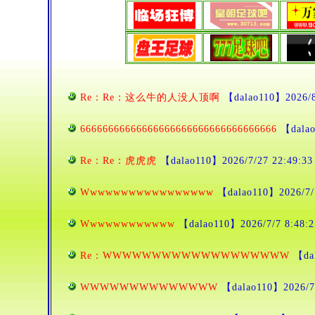
Re：Re：这么牛的人没人顶啊
【dalao110】2026/8
66666666666666666666666666666666666
【dalao
Re：Re：虎虎虎
【dalao110】2026/7/27 22:49:33
Wwwwwwwwwwwwwwwww
【dalao110】2026/7/7
Wwwwwwwwwwww
【dalao110】2026/7/7 8:48:2
Re：WWWWWWWWWWWWWWWWWWW
【dal
WWWWWWWWWWWWWW
【dalao110】2026/7/