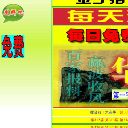
擂台前十大高手
：
第3
第312届
第313届
第31
第326届
第327届
第32