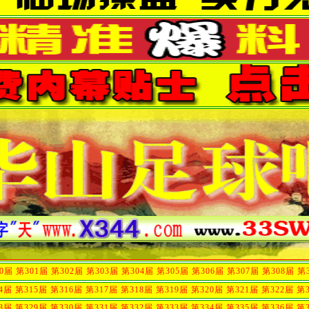
00届
第301届
第302届
第303届
第304届
第305届
第306届
第307届
第308届
第
4届
第315届
第316届
第317届
第318届
第319届
第320届
第321届
第322届
第
8届
第329届
第330届
第331届
第332届
第333届
第334届
第335届
第336届
第