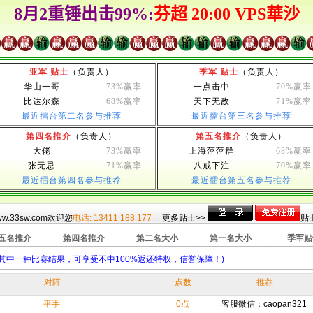
亚军 贴士
（负责人）
季军 贴士
（负责人）
华山一哥
73%赢率
一点击中
70%赢率
比达尔森
68%赢率
天下无敌
71%赢率
最近擂台第二名参与推荐
最近擂台第三名参与推荐
第四名推介
（负责人）
第五名推介
（负责人）
大佬
73%赢率
上海萍萍群
68%赢率
张无忌
71%赢率
八戒下注
70%赢率
最近擂台第四名参与推荐
最近擂台第五名参与推荐