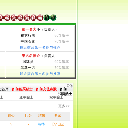
第一名大
小（负责人）
布衣行者
80%赢率
中国石化
76%赢率
最近擂台第一名参与推荐
第六名推介
（负责人）
10球员
69%赢率
黑马一匹
70%赢率
最近擂台第六名参与推荐